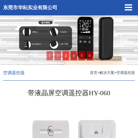
东莞市华耘实业有限公司
1
2
3
4
5
6
空调遥控器
首页
>
解决方案
>
空调遥控器
带液晶屏空调遥控器HY-060