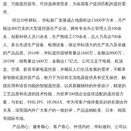
器、万能遥控器等。可供选择类型多，为各国客户提供匹配的遥控需
求。
经过10年耕耘， 华耘新厂发展成占地面积达15000平方米，月产
能达400万支的大型遥控器生产企业。拥有专业办公管理人员100余
名，创新科研人员15余名，生产熟练工570余名，总人力高达700余
人。多台先进生产设备、检测设备，保证华耘强大的生产实力及卓越
的产品品质。2014年，华耘遥控器销售量达1600万，金额达8000万；
2019年，销售量达3400万，金额达1.7亿元。公司立足于电视、机顶
盒、空调、影音等家电遥控器，并顺应人们生活发展的需求，不断革
新智能化遥控器产品，致力于为目前主流电器提供具有交互操控、触
摸应用和语音功能的智能遥控器。以其新颖独特的外形设计，精湛的
工艺品质和先进的技术性能，为世界500强企业提供适配的遥控器方
案，与长虹、PHILIPS、HUMAX、华为等客户保持着良好的长期合作
关系，深受国内外广大客户的一致好评，产品远销欧美、日本、韩国
等国际市场。
产品用心、服务顺心、客户衷心、外优内好，华耘做到。公司以