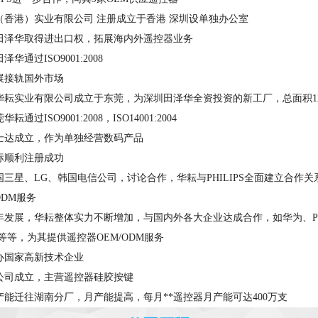
泽华（香港）实业有限公司 注册成立于香港 深圳设单独办公室
圳市田泽华取得进出口权，拓展海内外遥控器业务
泽华通过ISO9001:2008
拓展接轨国外市场
莞市华耘实业有限公司成立于东莞，为深圳田泽华全资投资的新工厂，总面积12
耘通过ISO9001:2008，ISO14001:2004
港格士达成立，作为单独经营数码产品
标顺利注册成功
韩国三星、LG、韩国电信公司，讨论合作，华耘与PHILIPS
全面建立合作关
ODM服务
过多年发展，华耘整体实力不断增加，与国内外各大企业达成合作，如华为、PHI
max等等，为其提供遥控器OEM/ODM服务
申办国家高新技术企业
南分公司成立，主营遥控器硅胶按键
器产能迁往湖南分厂，月产能提高，每月**遥控器月产能可达400万支