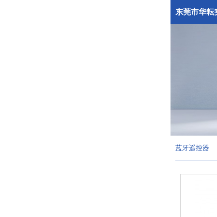
东莞市华耘
蓝牙遥控器