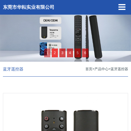
东莞市华耘实业有限公司
1
2
3
4
5
6
蓝牙遥控器
首页
>
产品中心
>
蓝牙遥控器