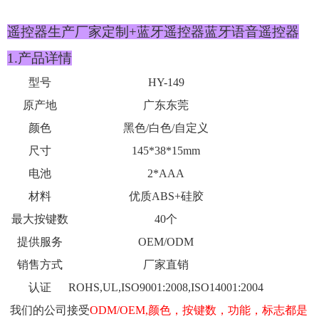
遥控器生产厂家定制
+蓝牙遥控器蓝牙语音遥控器
1.产品详情
型号
HY-149
原产地
广东东莞
颜色
黑色/白色/自定义
尺寸
145*38*15mm
电池
2*AAA
材料
优质ABS+硅胶
最大按键数
40个
提供服务
OEM/ODM
销售方式
厂家直销
认证
ROHS,UL,ISO9001:2008,ISO14001:2004
我们的公司接受
ODM/OEM,颜色，按键数，功能，标志都是