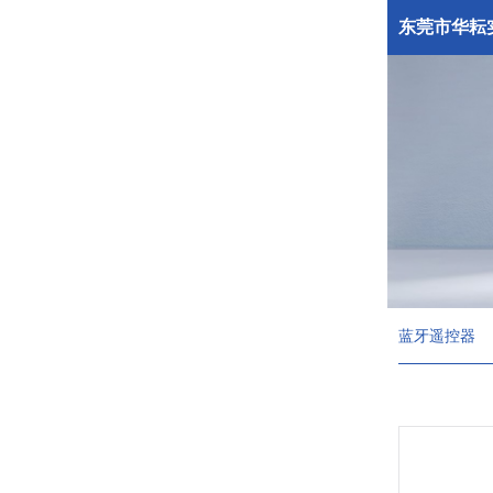
东莞市华耘
蓝牙遥控器