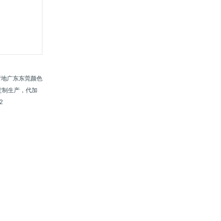
产地广东东莞颜色
器定制生产，代加
2