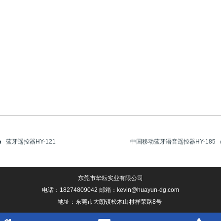
蓝牙遥控器HY-121
中国移动蓝牙语音遥控器HY-185
东莞市华耘实业有限公司
电话：18274809042 邮箱：kevin@huayun-dg.com
地址：东莞市大朗镇松木山村祥荣路8号