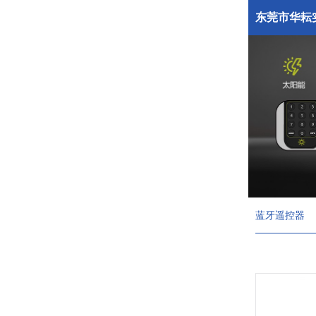
东莞市华耘
蓝牙遥控器