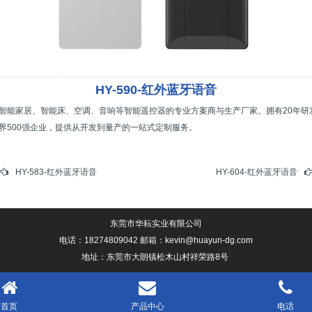
HY-590-红外蓝牙语音
智能家居、智能床、空调、音响等智能遥控器的专业方案商与生产厂家。拥有20年研
界500强企业，提供从开发到量产的一站式定制服务。
HY-583-红外蓝牙语音
HY-604-红外蓝牙语音
东莞市华耘实业有限公司
电话：18274809042 邮箱：kevin@huayun-dg.com
地址：东莞市大朗镇松木山村祥荣路8号
首页
产品中心
电话