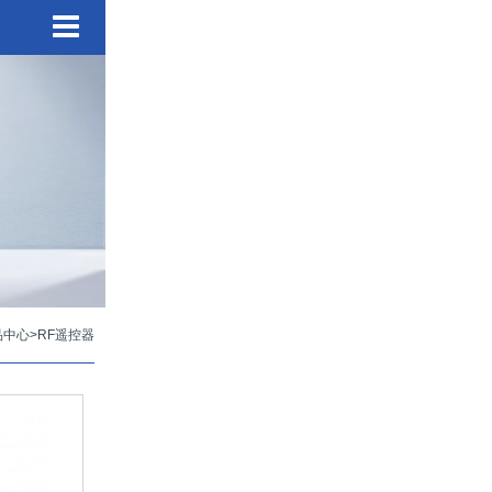
品中心
>
RF遥控器