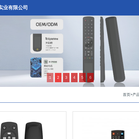
实业有限公司
1
2
3
4
5
6
首页
>
产