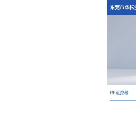
东莞市华耘
RF遥控器