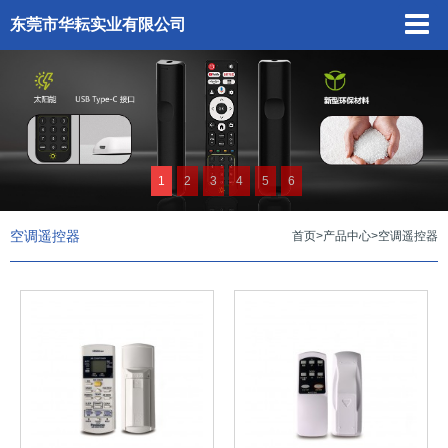
东莞市华耘实业有限公司
1
2
3
4
5
6
空调遥控器
首页
>
产品中心
>
空调遥控器