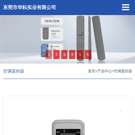
东莞市华耘实业有限公司
1
2
3
4
5
6
空调遥控器
首页
>
产品中心
>
空调遥控器