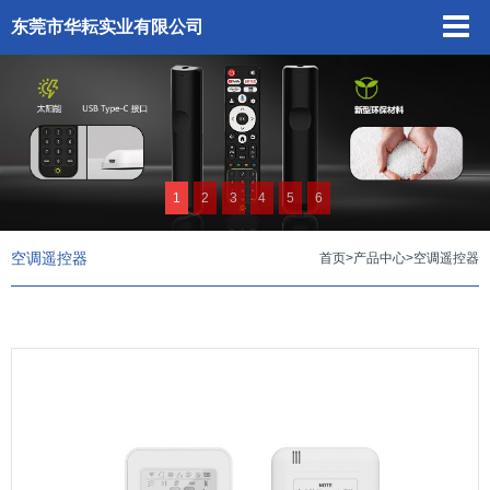
东莞市华耘实业有限公司
1
2
3
4
5
6
空调遥控器
首页
>
产品中心
>
空调遥控器