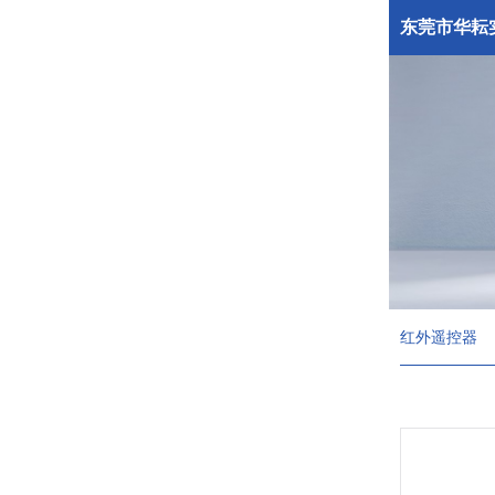
东莞市华耘
红外遥控器