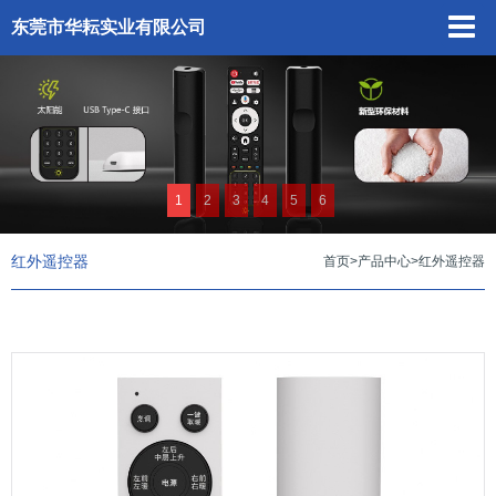
东莞市华耘实业有限公司
1
2
3
4
5
6
红外遥控器
首页
>
产品中心
>
红外遥控器