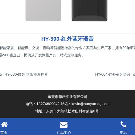
HY-590-红外蓝牙语音
智能家居、智能床、空调、音响等智能遥控器的专业方案商与生产厂家。拥有20年研
界500强企业，提供从开发到量产的一站式定制服务。
HY-586-红外 太阳能遥控器
HY-604-红外蓝牙语音
东莞市华耘实业有限公司
电话：18274809042 邮箱：kevin@huayun-dg.com
地址：东莞市大朗镇松木山村祥荣路8号
首页
产品中心
电话