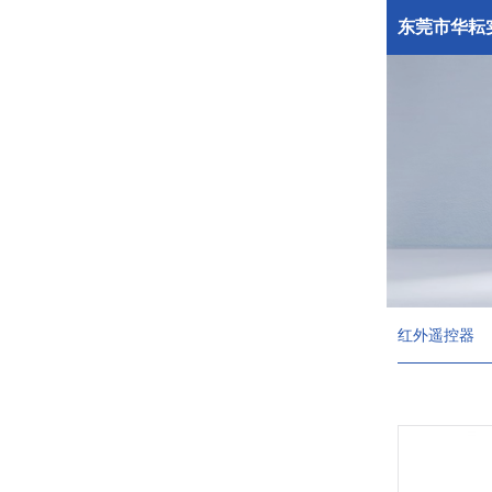
东莞市华耘
红外遥控器