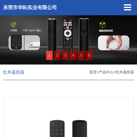
东莞市华耘实业有限公司
1
2
3
4
5
6
红外遥控器
首页
>
产品中心
>
红外遥控器