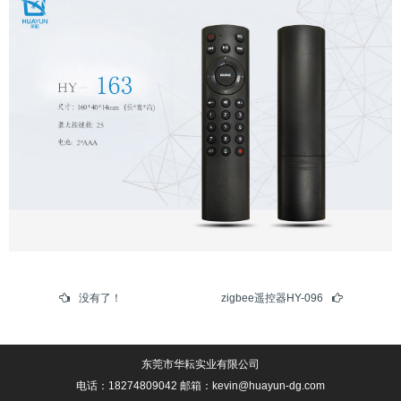
没有了！
zigbee遥控器HY-096
东莞市华耘实业有限公司
电话：18274809042 邮箱：kevin@huayun-dg.com